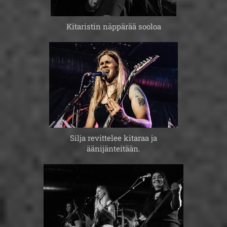
Kitaristin näppärää sooloa
Silja revittelee kitaraa ja
äänijänteitään.