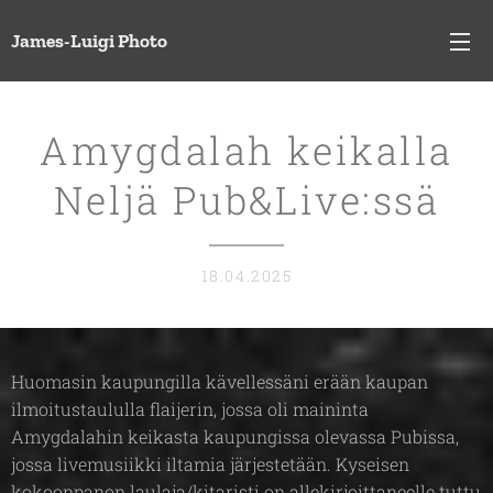
James-Luigi Photo
Amygdalah keikalla
Neljä Pub&Live:ssä
18.04.2025
Huomasin kaupungilla kävellessäni erään kaupan
ilmoitustaululla flaijerin, jossa oli maininta
Amygdalahin keikasta kaupungissa olevassa Pubissa,
jossa livemusiikki iltamia järjestetään. Kyseisen
kokoonpanon laulaja/kitaristi on allekirjoittaneelle tuttu