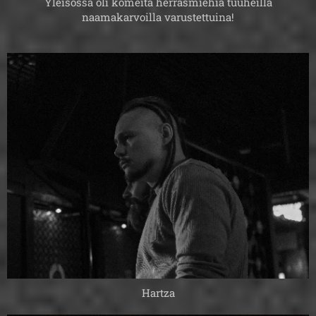
Yleisössä oli komeita herrasmiehiä tuuheilla
naamakarvoilla varustettuina!
Hartza