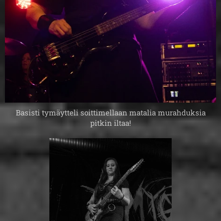
Basisti tymäytteli soittimellaan matalia murahduksia
pitkin iltaa!